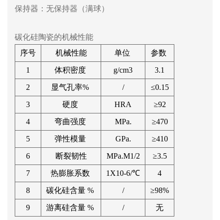
保持器：无保持器（满球）
碳化硅陶瓷的机械性能
序号
机械性能
单位
参数
1
体积密度
g/cm3
3.1
2
显气孔率%
/
≤0.15
3
硬度
HRA
≥92
4
弯曲强度
MPa.
≥470
5
弹性模量
GPa.
≥410
6
断裂韧性
MPa.M1/2
≥3.5
7
热膨胀系数
1X10-6/℃
4
8
碳化硅含量 %
/
≥98%
9
游离硅含量 %
/
无