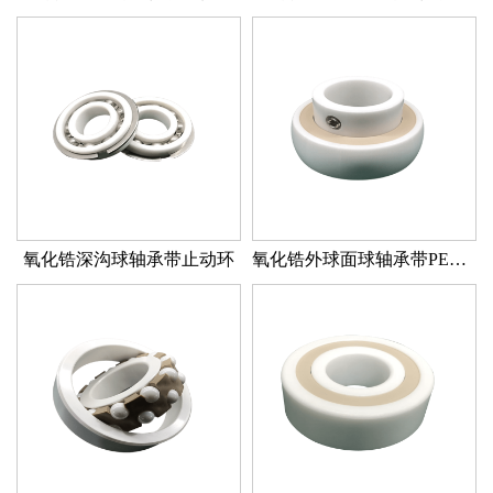
氧化锆深沟球轴承带止动环
氧化锆外球面球轴承带PEEK密封