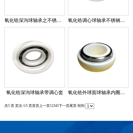
氧化锆深沟球轴承之不锈钢保持器
氧化锆调心球轴承不锈钢保持器
氧化锆深沟球轴承带调心套
氧化锆外球面球轴承内圈带不锈钢套
共5 页 页次:1/5 页
首页
上一页
1
2
3
4
5
下一页
尾页
转到