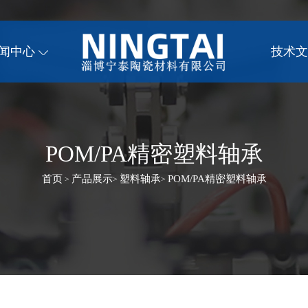
闻中心
技术
POM/PA精密塑料轴承
首页
产品展示
塑料轴承
POM/PA精密塑料轴承
>
>
>