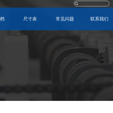
文档
尺寸表
常见问题
联系我们