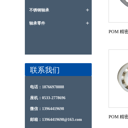
不锈钢轴承
轴承零件
联系我们
电话：18766978888
座机：0533-2778696
微信：13964419698
邮箱：13964419698@163.com