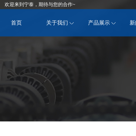
欢迎来到宁泰，期待与您的合作~
首页
关于我们
产品展示
新