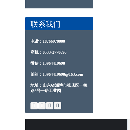
联系我们
电话：18766978888
座机：0533-2778696
微信：13964419698
邮箱：13964419698@163.com
地址：山东省淄博市张店区一帆
路5号一诺工业园